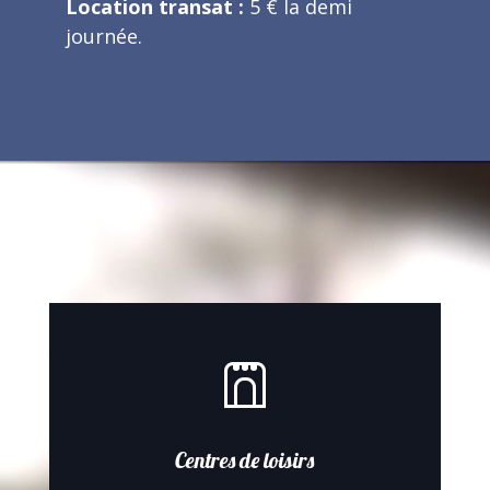
Location transat :
5 € la demi
journée.
Lecteur
vidéo
Centres de loisirs