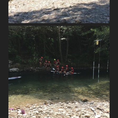
Août 12
spcoccanoekayakduloup