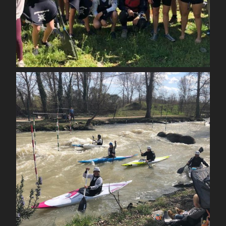
Mai 1
spcoccanoekayakduloup