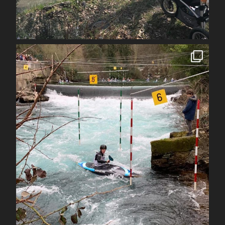
Avr 1
spcoccanoekayakduloup