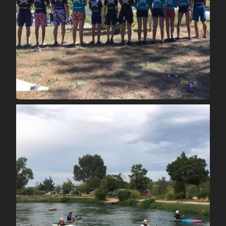
Août 30
spcoccanoekayakduloup