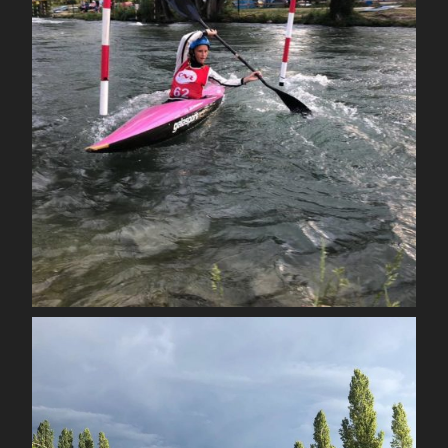
Sep 4
spcoccanoekayakduloup