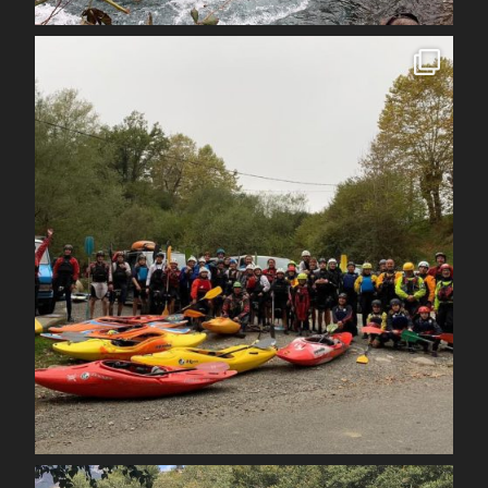
Avr 1
spcoccanoekayakduloup
Oct 30
spcoccanoekayakduloup