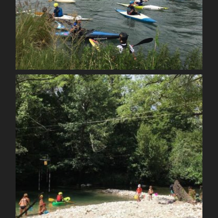
Août 26
spcoccanoekayakduloup