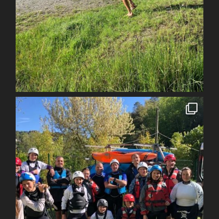
Juil 7
spcoccanoekayakduloup