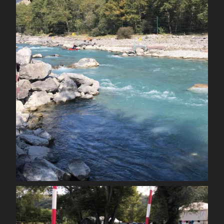
Sep 23
spcoccanoekayakduloup