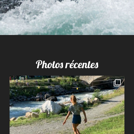
Photos récentes
spcoccanoekayakduloup