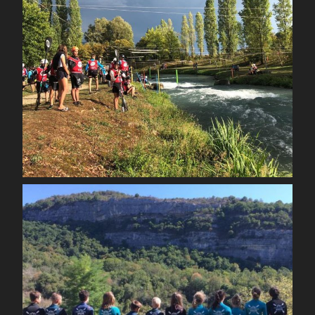
Sep 3
spcoccanoekayakduloup