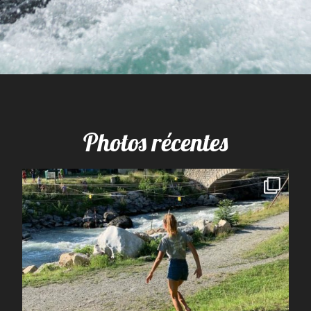
Photos récentes
spcoccanoekayakduloup