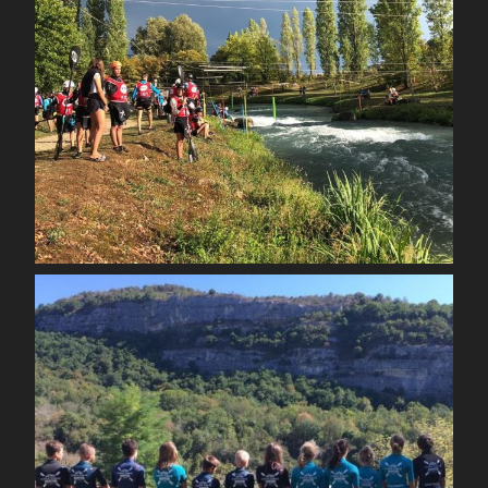
Sep 3
spcoccanoekayakduloup