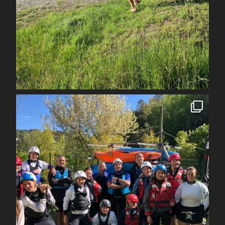
Juil 7
spcoccanoekayakduloup