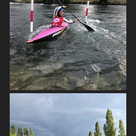
Sep 4
spcoccanoekayakduloup