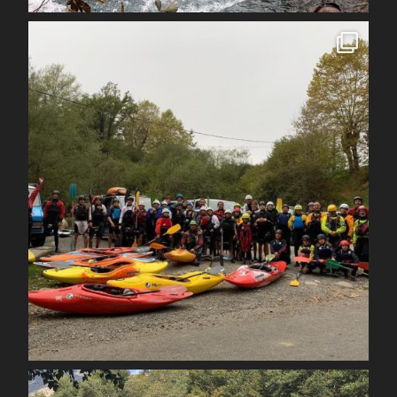
spcoccanoekayakduloup
Oct 30
spcoccanoekayakduloup