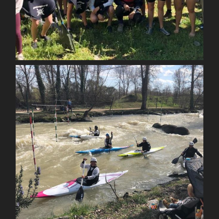
Mai 1
spcoccanoekayakduloup