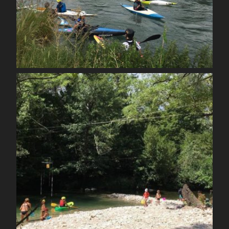
Août 26
spcoccanoekayakduloup