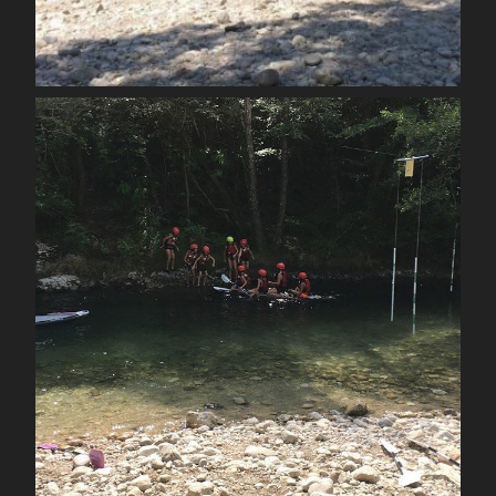
Août 12
spcoccanoekayakduloup
Juil 28