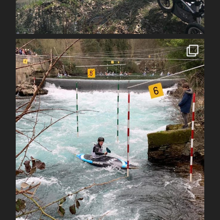
Avr 1
spcoccanoekayakduloup
Avr 1