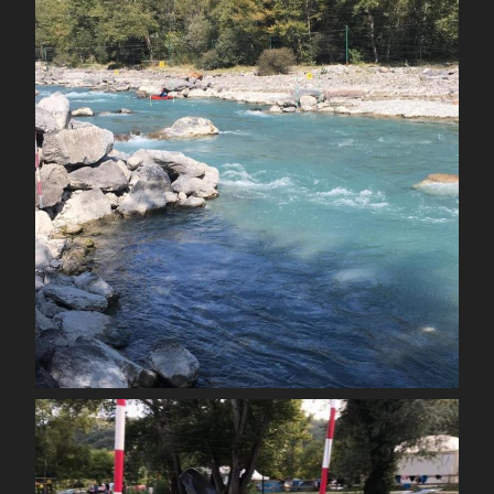
Sep 23
spcoccanoekayakduloup