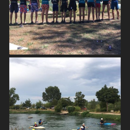
Août 30
spcoccanoekayakduloup