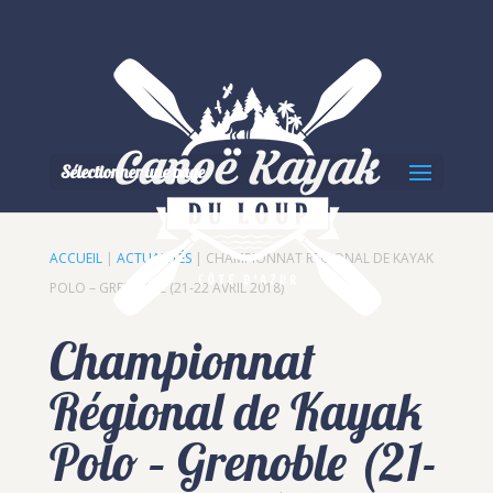
Sélectionner une page
ACCUEIL
|
ACTUALITÉS
|
CHAMPIONNAT RÉGIONAL DE KAYAK
POLO – GRENOBLE (21-22 AVRIL 2018)
Championnat
Régional de Kayak
Polo – Grenoble (21-