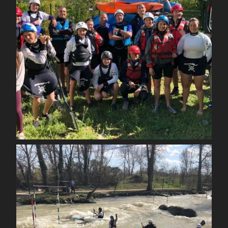
Mai 1
spcoccanoekayakduloup