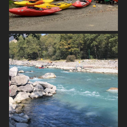
Oct 30
spcoccanoekayakduloup