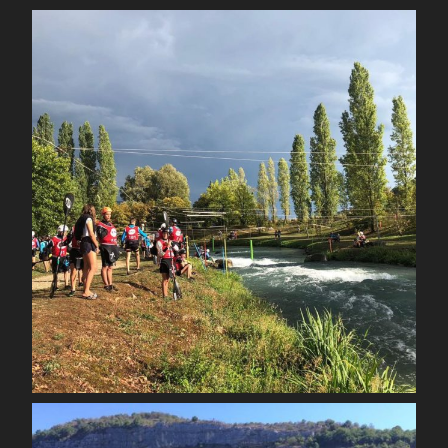
spcoccanoekayakduloup
Sep 3
spcoccanoekayakduloup