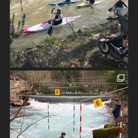
Avr 1
spcoccanoekayakduloup