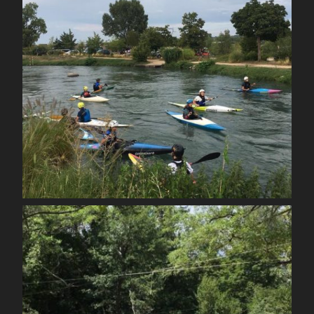
Août 26
spcoccanoekayakduloup