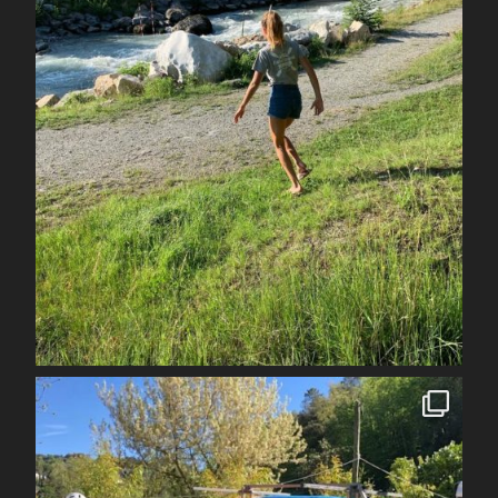
Juil 7
spcoccanoekayakduloup