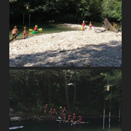
Août 12
spcoccanoekayakduloup