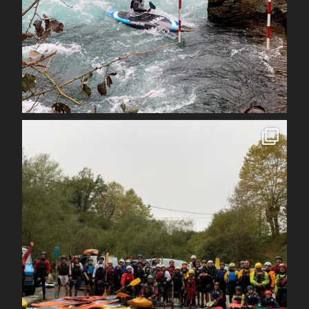
Avr 1
spcoccanoekayakduloup