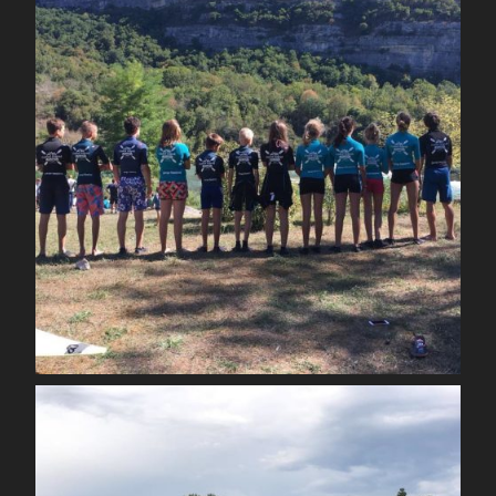
Août 30
spcoccanoekayakduloup