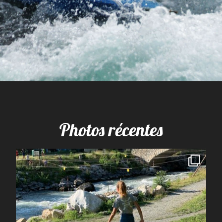
Photos récentes
spcoccanoekayakduloup