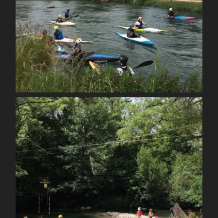
Août 26
spcoccanoekayakduloup