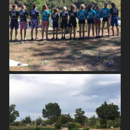
Août 30
spcoccanoekayakduloup