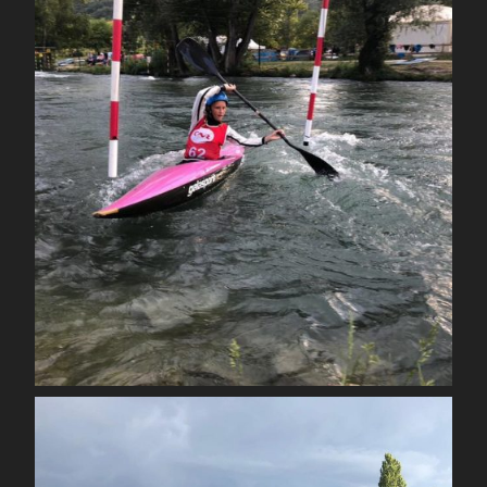
Sep 4
spcoccanoekayakduloup