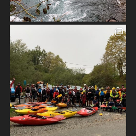
Avr 1
spcoccanoekayakduloup
Oct 30