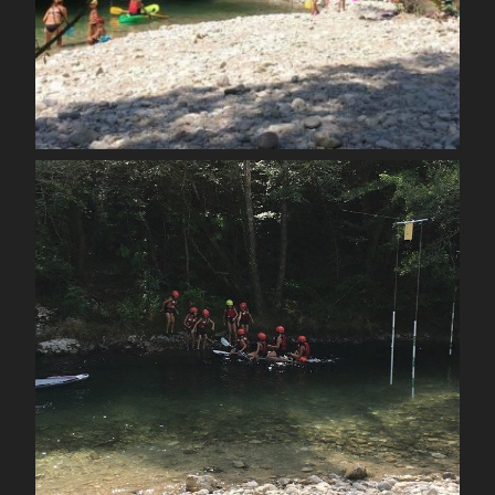
Août 12
spcoccanoekayakduloup