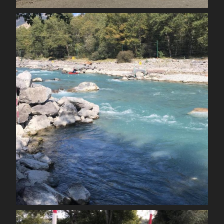
spcoccanoekayakduloup
Sep 23
spcoccanoekayakduloup