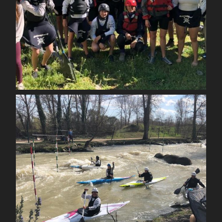
Mai 1
spcoccanoekayakduloup