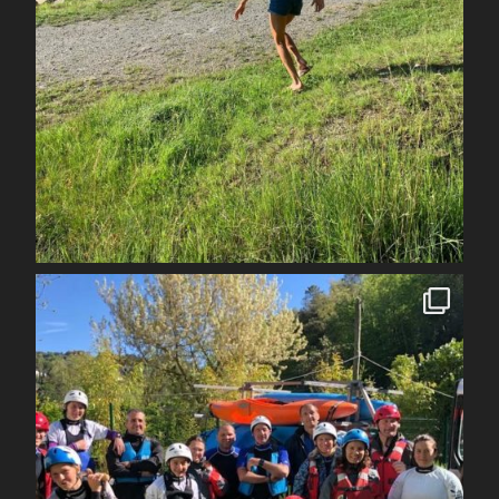
Juil 7
spcoccanoekayakduloup