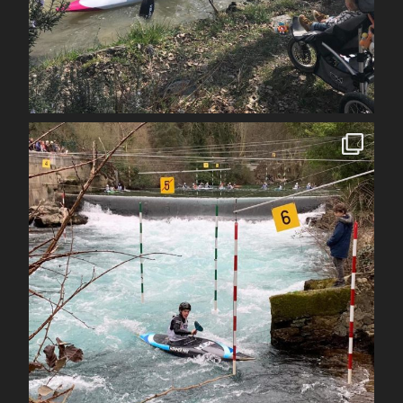
Avr 1
spcoccanoekayakduloup