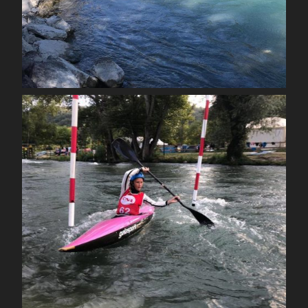
Sep 23
spcoccanoekayakduloup