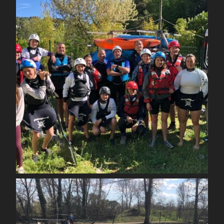
Mai 1
spcoccanoekayakduloup