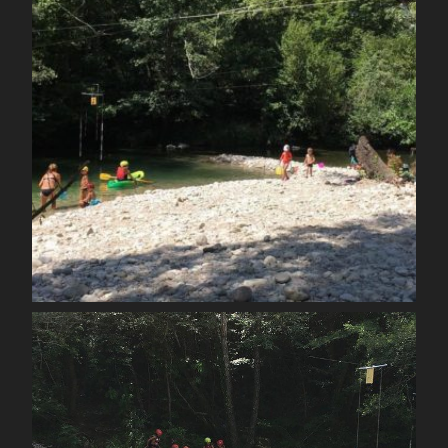
Août 12
spcoccanoekayakduloup