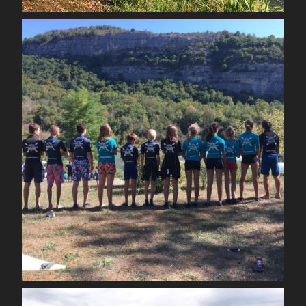
spcoccanoekayakduloup
Août 30
spcoccanoekayakduloup