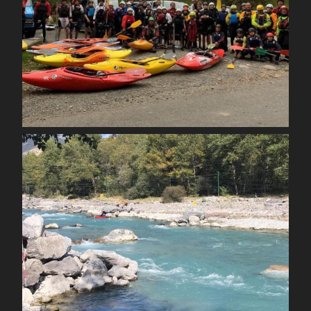
Oct 30
spcoccanoekayakduloup