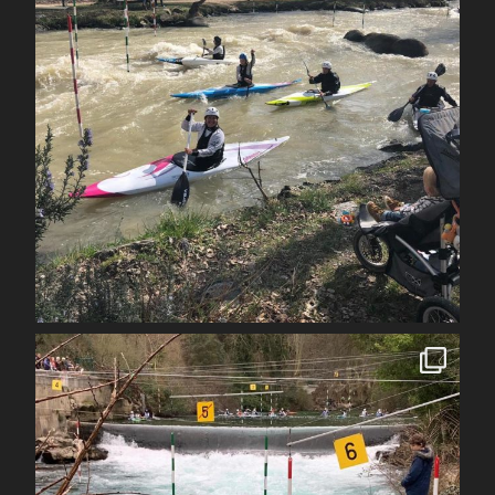
Avr 1
spcoccanoekayakduloup