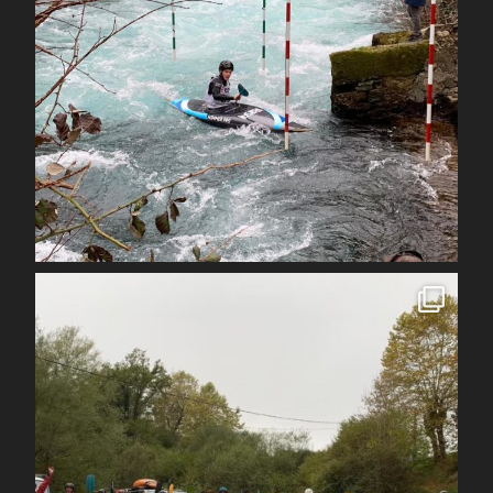
Avr 1
spcoccanoekayakduloup