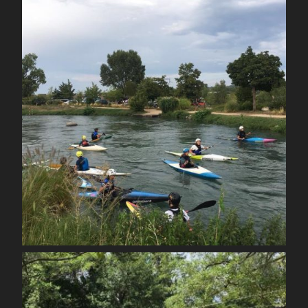
Août 26
spcoccanoekayakduloup