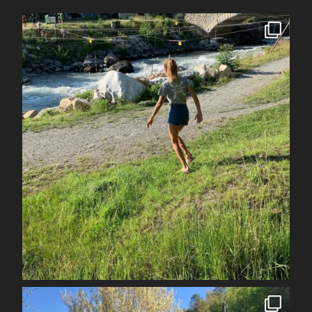
spcoccanoekayakduloup
Juil 7
spcoccanoekayakduloup