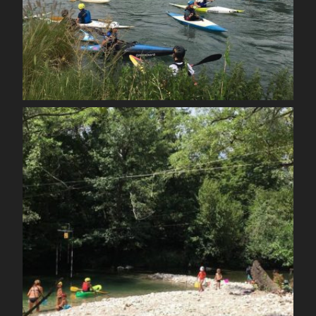
Août 26
spcoccanoekayakduloup