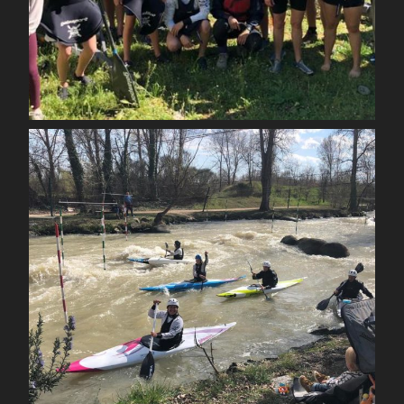
Mai 1
spcoccanoekayakduloup