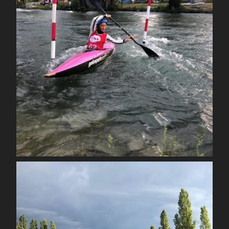
Sep 4
spcoccanoekayakduloup