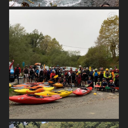
spcoccanoekayakduloup
Oct 30
spcoccanoekayakduloup