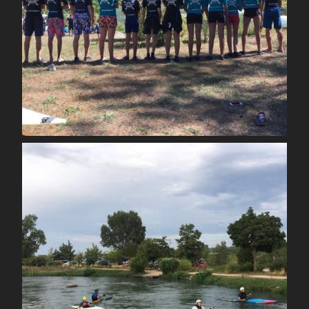
Août 30
spcoccanoekayakduloup