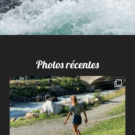
Photos récentes
spcoccanoekayakduloup