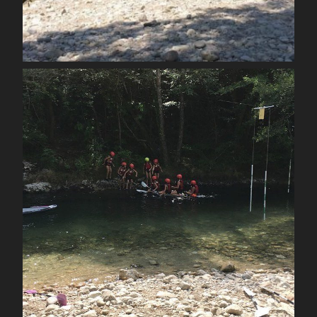
Août 12
spcoccanoekayakduloup