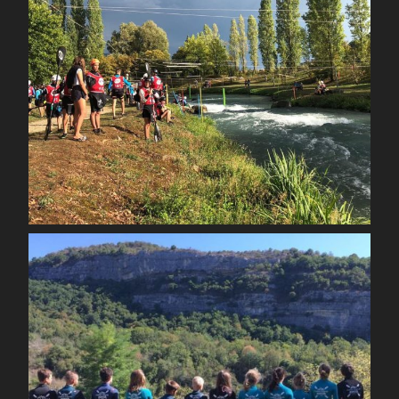
Sep 3
spcoccanoekayakduloup