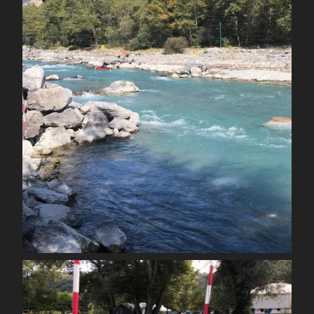
Sep 23
spcoccanoekayakduloup