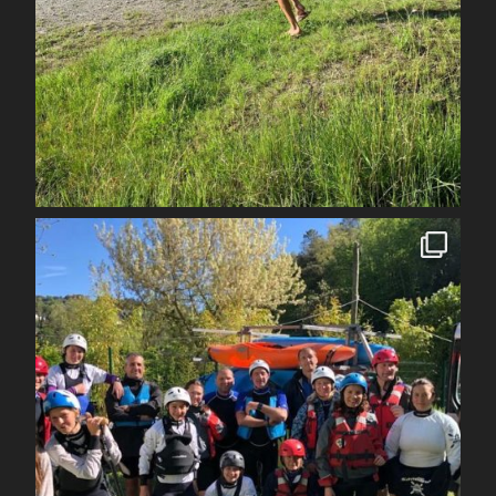
Juil 7
spcoccanoekayakduloup